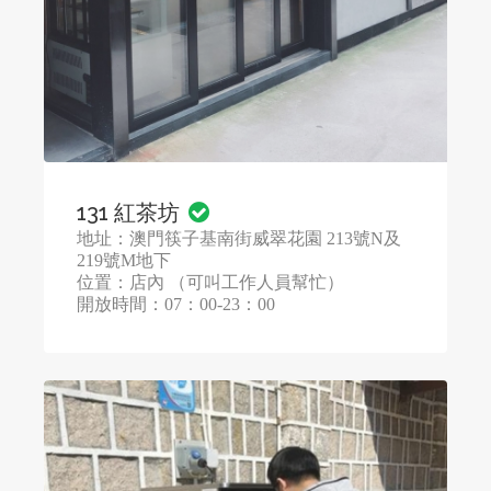
131 紅茶坊
地址：澳門筷子基南街威翠花園 213號N及
219號M地下
位置：店內 （可叫工作人員幫忙）
開放時間：07：00-23：00