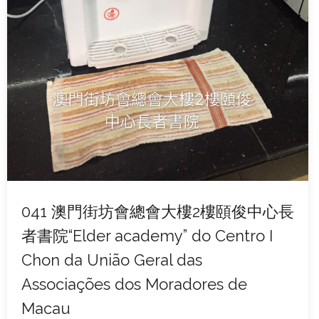
041 澳門街坊會總會大樓2樓頤俊中心長
者書院“Elder academy” do Centro I
Chon da União Geral das
Associações dos Moradores de
Macau