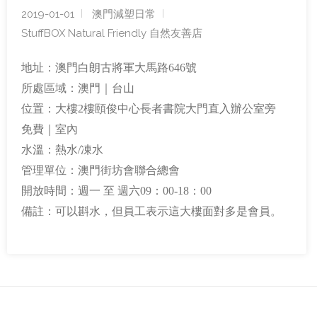
2019-01-01
澳門減塑日常
StuffBOX Natural Friendly 自然友善店
地址：澳門白朗古將軍大馬路646號
所處區域：澳門｜台山
位置：大樓2樓頤俊中心長者書院大門直入辦公室旁
免費｜室內
水溫：熱水/凍水
管理單位：澳門街坊會聯合總會
開放時間：週一 至 週六09：00-18：00
備註：可以斟水，但員工表示這大樓面對多是會員。