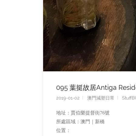
095 葉挺故居Antiga Residên
2019-01-02
澳門減塑日常
Stuff
地址：賈伯樂提督街76號
所處區域：澳門｜新橋
位置：