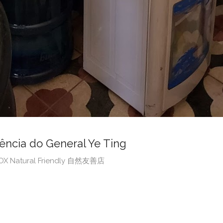
cia do General Ye Ting
BOX Natural Friendly 自然友善店