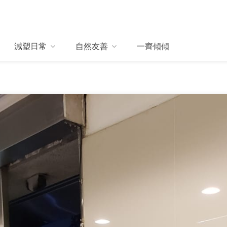
減塑日常
自然友善
一齊傾傾