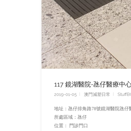
117 鏡湖醫院-氹仔醫療中心Kiang
2019-01-05
澳門減塑日常
Stuff
地址：氹仔排角路78號鏡湖醫院氹仔
所處區域：氹仔
位置： 門診門口