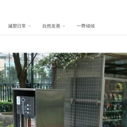
減塑日常
自然友善
一齊傾傾