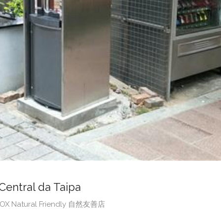
ntral da Taipa
BOX Natural Friendly 自然友善店